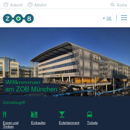
Ankunft
Abfahrt
Suche
DE
Willkommen

am ZOB München
Schnellzugriff
Essen und
Einkaufen
Entertainment
Tickets
Trinken