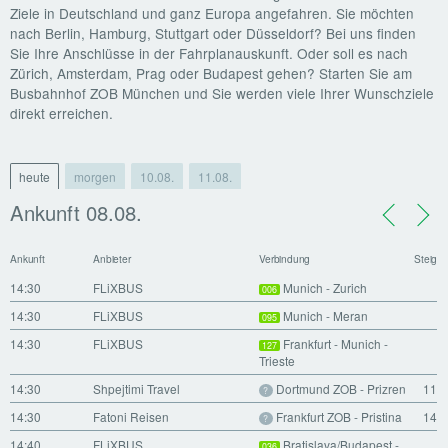
Ziele in Deutschland und ganz Europa angefahren. Sie möchten
nach Berlin, Hamburg, Stuttgart oder Düsseldorf? Bei uns finden
Sie Ihre Anschlüsse in der Fahrplanauskunft. Oder soll es nach
Zürich, Amsterdam, Prag oder Budapest gehen? Starten Sie am
Busbahnhof ZOB München und Sie werden viele Ihrer Wunschziele
direkt erreichen.
heute
morgen
10.08.
11.08.
Ankunft 08.08.
Ankunft
Anbieter
Verbindung
Steig
14:30
FLiXBUS
Munich - Zurich
006
14:30
FLiXBUS
Munich - Meran
095
14:30
FLiXBUS
Frankfurt - Munich -
127
Trieste
14:30
Shpejtimi Travel
Dortmund ZOB - Prizren
11
?
14:30
Fatoni Reisen
Frankfurt ZOB - Pristina
14
?
14:40
FLiXBUS
Bratislava/Budapest -
036