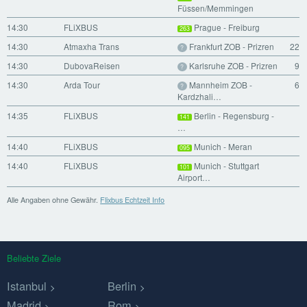
Füssen/Memmingen
14:30
FLiXBUS
Prague - Freiburg
263
14:30
Atmaxha Trans
Frankfurt ZOB - Prizren
22
?
14:30
DubovaReisen
Karlsruhe ZOB - Prizren
9
?
14:30
Arda Tour
Mannheim ZOB -
6
?
Kardzhali…
14:35
FLiXBUS
Berlin - Regensburg -
141
…
14:40
FLiXBUS
Munich - Meran
095
14:40
FLiXBUS
Munich - Stuttgart
101
Airport…
Alle Angaben ohne Gewähr.
Flixbus Echtzeit Info
Beliebte Ziele
Istanbul
Berlin
Madrid
Rom