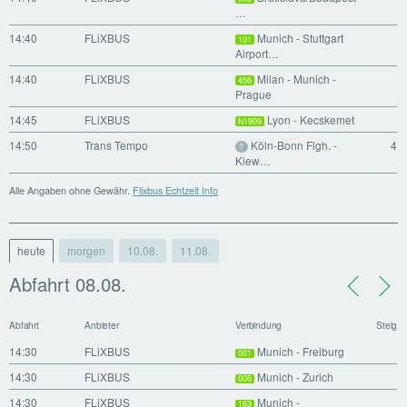
…
14:40
FLiXBUS
Munich - Stuttgart
101
Airport…
14:40
FLiXBUS
Milan - Munich -
456
Prague
14:45
FLiXBUS
Lyon - Kecskemet
N1909
14:50
Trans Tempo
Köln-Bonn Flgh. -
4
?
Kiew…
Alle Angaben ohne Gewähr.
Flixbus Echtzeit Info
heute
morgen
10.08.
11.08.
Abfahrt 08.08.
Abfahrt
Anbieter
Verbindung
Steig
14:30
FLiXBUS
Munich - Freiburg
001
14:30
FLiXBUS
Munich - Zurich
006
14:30
FLiXBUS
Munich -
163