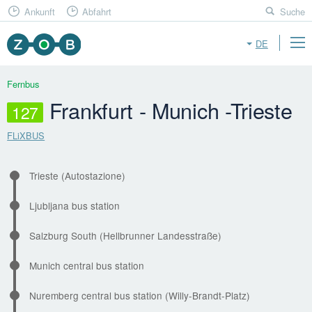
Ankunft
Abfahrt
Suche
DE
Fernbus
Frankfurt - Munich -Trieste
127
FLiXBUS
Trieste (Autostazione)
Ljubljana bus station
Salzburg South (Hellbrunner Landesstraße)
Munich central bus station
Nuremberg central bus station (Willy-Brandt-Platz)