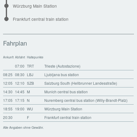
Würzburg Main Station
Frankfurt central train station
Fahrplan
Ankunft
Abfahrt
Haltepunkte
07:00
TRT
Trieste (Autostazione)
08:25
08:30
LBJ
Ljubljana bus station
12:05
12:10
SZB
Salzburg South (Hellbrunner Landesstraße)
14:30
14:45
M
Munich central bus station
17:05
17:15
N
Nuremberg central bus station (Willy-Brandt-Platz)
18:55
19:00
WU
Würzburg Main Station
20:30
F
Frankfurt central train station
Alle Angaben ohne Gewähr.