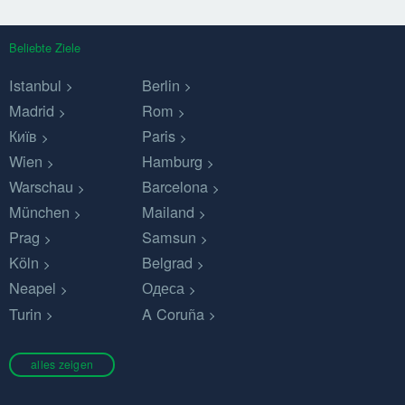
Beliebte Ziele
Istanbul
Berlin
Madrid
Rom
Київ
Paris
Wien
Hamburg
Warschau
Barcelona
München
Mailand
Prag
Samsun
Köln
Belgrad
Neapel
Одеса
Turin
A Coruña
alles zeigen