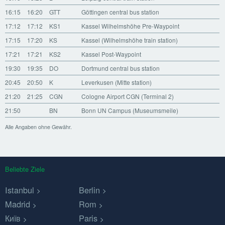
16:15
16:20
GTT
Göttingen central bus station
17:12
17:12
KS1
Kassel Wilhelmshöhe Pre-Waypoint
17:15
17:20
KS
Kassel (Wilhelmshöhe train station)
17:21
17:21
KS2
Kassel Post-Waypoint
19:30
19:35
DO
Dortmund central bus station
20:45
20:50
K
Leverkusen (Mitte station)
21:20
21:25
CGN
Cologne Airport CGN (Terminal 2)
21:50
BN
Bonn UN Campus (Museumsmeile)
Alle Angaben ohne Gewähr.
Beliebte Ziele
Istanbul
Berlin
Madrid
Rom
Київ
Paris