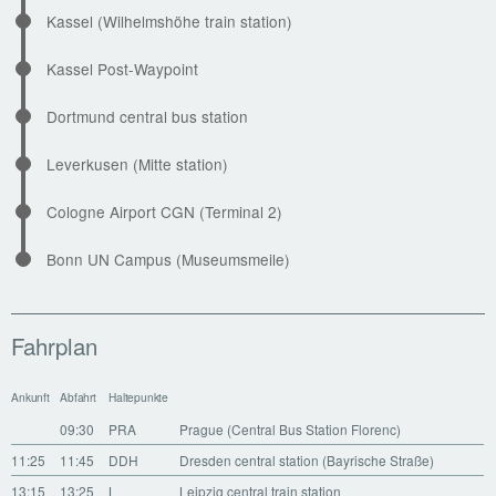
Kassel (Wilhelmshöhe train station)
Kassel Post-Waypoint
Dortmund central bus station
Leverkusen (Mitte station)
Cologne Airport CGN (Terminal 2)
Bonn UN Campus (Museumsmeile)
Fahrplan
Ankunft
Abfahrt
Haltepunkte
09:30
PRA
Prague (Central Bus Station Florenc)
11:25
11:45
DDH
Dresden central station (Bayrische Straße)
13:15
13:25
L
Leipzig central train station