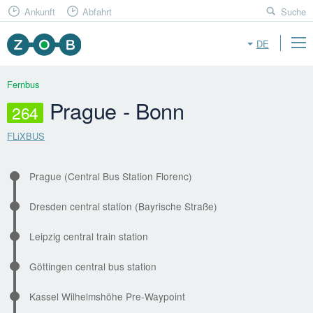
Ankunft
Abfahrt
Suche
DE
Fernbus
Prague - Bonn
264
FLiXBUS
Prague (Central Bus Station Florenc)
Dresden central station (Bayrische Straße)
Leipzig central train station
Göttingen central bus station
Kassel Wilhelmshöhe Pre-Waypoint