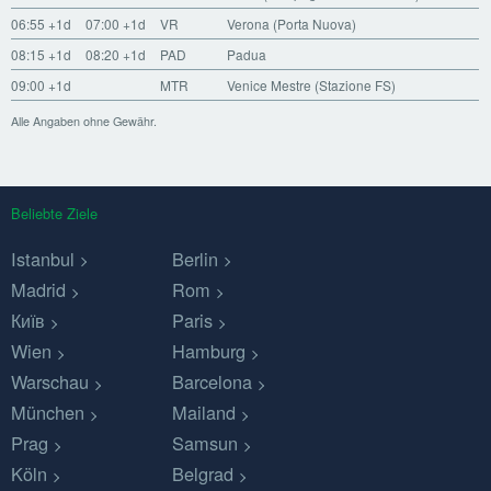
06:55
+1d
07:00
+1d
VR
Verona (Porta Nuova)
08:15
+1d
08:20
+1d
PAD
Padua
09:00
+1d
MTR
Venice Mestre (Stazione FS)
Alle Angaben ohne Gewähr.
Beliebte Ziele
Istanbul
Berlin
Madrid
Rom
Київ
Paris
Wien
Hamburg
Warschau
Barcelona
München
Mailand
Prag
Samsun
Köln
Belgrad