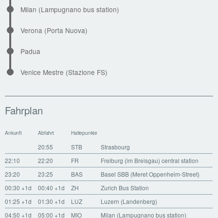
Milan (Lampugnano bus station)
Verona (Porta Nuova)
Padua
Venice Mestre (Stazione FS)
Fahrplan
Ankunft
Abfahrt
Haltepunkte
20:55
STB
Strasbourg
22:10
22:20
FR
Freiburg (im Breisgau) central station
23:20
23:25
BAS
Basel SBB (Meret Oppenheim-Street)
00:30
+1d
00:40
+1d
ZH
Zurich Bus Station
01:25
+1d
01:30
+1d
LUZ
Luzern (Landenberg)
04:50
+1d
05:00
+1d
MIO
Milan (Lampugnano bus station)