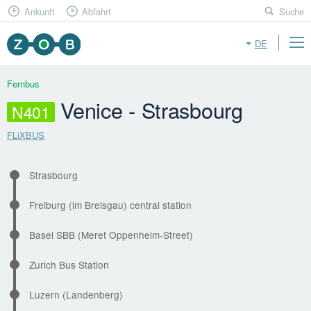
Ankunft
Abfahrt
Suche
DE
Fernbus
Venice - Strasbourg
N401
FLiXBUS
Strasbourg
Freiburg (im Breisgau) central station
Basel SBB (Meret Oppenheim-Street)
Zurich Bus Station
Luzern (Landenberg)