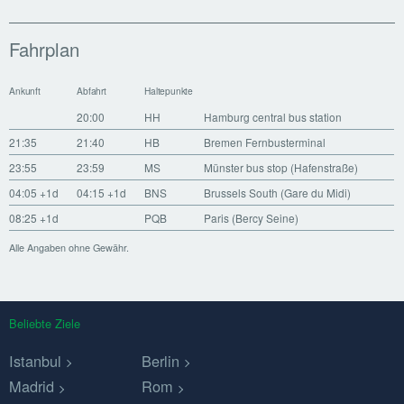
Fahrplan
Ankunft
Abfahrt
Haltepunkte
20:00
HH
Hamburg central bus station
21:35
21:40
HB
Bremen Fernbusterminal
23:55
23:59
MS
Münster bus stop (Hafenstraße)
04:05
+1d
04:15
+1d
BNS
Brussels South (Gare du Midi)
08:25
+1d
PQB
Paris (Bercy Seine)
Alle Angaben ohne Gewähr.
Beliebte Ziele
Istanbul
Berlin
Madrid
Rom