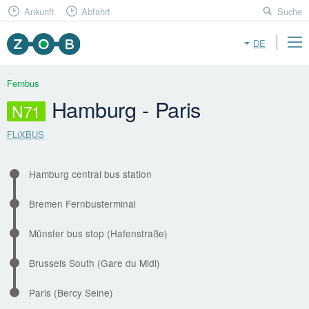
Ankunft
Abfahrt
Suche
DE
Fernbus
Hamburg - Paris
N71
FLiXBUS
Hamburg central bus station
Bremen Fernbusterminal
Münster bus stop (Hafenstraße)
Brussels South (Gare du Midi)
Paris (Bercy Seine)