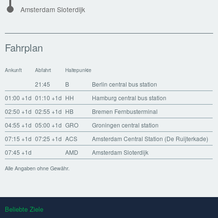
Amsterdam Sloterdijk
Fahrplan
Ankunft
Abfahrt
Haltepunkte
21:45
B
Berlin central bus station
01:00
+1d
01:10
+1d
HH
Hamburg central bus station
02:50
+1d
02:55
+1d
HB
Bremen Fernbusterminal
04:55
+1d
05:00
+1d
GRO
Groningen central station
07:15
+1d
07:25
+1d
ACS
Amsterdam Central Station (De Ruijterkade)
07:45
+1d
AMD
Amsterdam Sloterdijk
Alle Angaben ohne Gewähr.
Beliebte Ziele