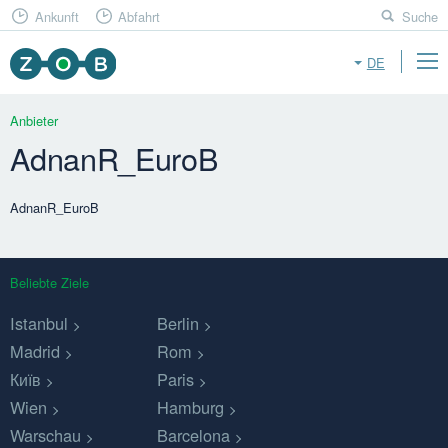
Ankunft
Abfahrt
Suche
DE
Anbieter
AdnanR_EuroB
AdnanR_EuroB
Beliebte Ziele
Istanbul
Berlin
Madrid
Rom
Київ
Paris
Wien
Hamburg
Warschau
Barcelona