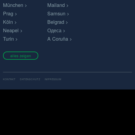
München
Mailand
Prag
Samsun
Köln
Belgrad
Neapel
Одеса
Turin
A Coruña
alles zeigen
KONTAKT
DATENSCHUTZ
IMPRESSUM