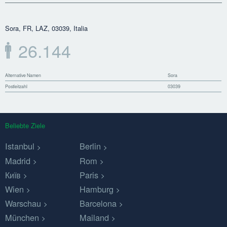
Sora, FR, LAZ, 03039, Italia
26.144
Alternative Namen
Sora
Postleitzahl
03039
Beliebte Ziele
Istanbul
Berlin
Madrid
Rom
Київ
Paris
Wien
Hamburg
Warschau
Barcelona
München
Mailand