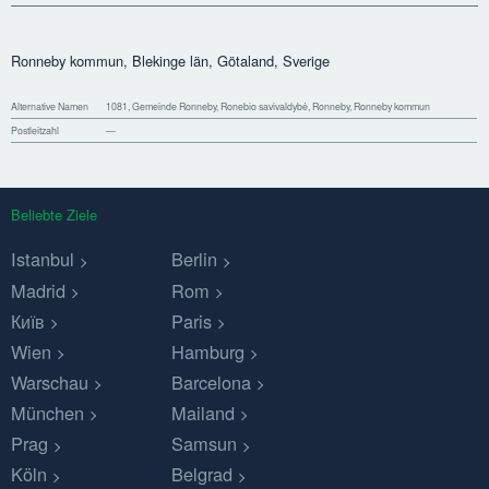
Ronneby kommun, Blekinge län, Götaland, Sverige
Alternative Namen
1081, Gemeinde Ronneby, Ronebio savivaldybė, Ronneby, Ronneby kommun
Postleitzahl
—
Beliebte Ziele
Istanbul
Berlin
Madrid
Rom
Київ
Paris
Wien
Hamburg
Warschau
Barcelona
München
Mailand
Prag
Samsun
Köln
Belgrad