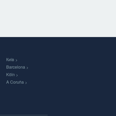
Київ
Barcelona
Köln
A Coruña