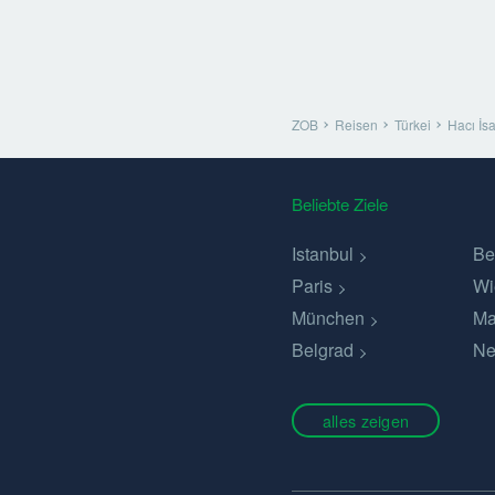
ZOB
Reisen
Türkei
Hacı İs
Beliebte Ziele
Istanbul
Be
Paris
Wi
München
Ma
Belgrad
Ne
alles zeigen