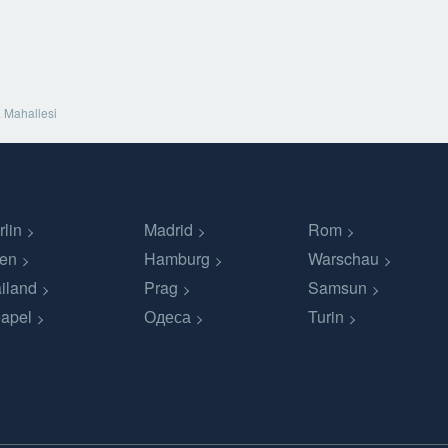
a Mahallesi
rlin
Madrid
Rom
en
Hamburg
Warschau
iland
Prag
Samsun
apel
Одеса
Turin