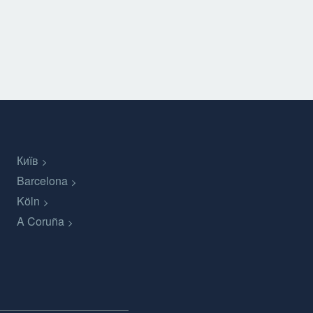
Київ
Barcelona
Köln
A Coruña