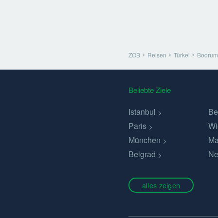
ZOB
Reisen
Türkei
Bodrum
Beliebte Ziele
Istanbul
Be
Paris
Wi
München
Ma
Belgrad
Ne
alles zeigen