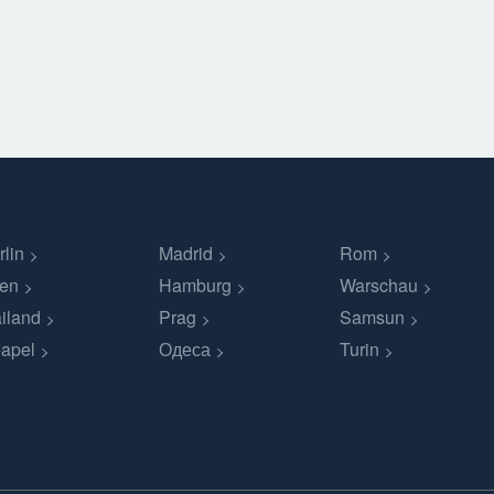
rlin
Madrid
Rom
en
Hamburg
Warschau
iland
Prag
Samsun
apel
Одеса
Turin