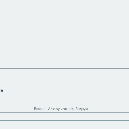
ye
Bodrum, Αλικαρνασσός, Бодрум
—