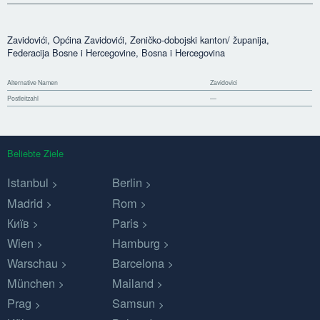
Zavidovići, Općina Zavidovići, Zeničko-dobojski kanton/ županija,
Federacija Bosne i Hercegovine, Bosna i Hercegovina
Alternative Namen
Zavidovici
Postleitzahl
—
Beliebte Ziele
Istanbul
Berlin
Madrid
Rom
Київ
Paris
Wien
Hamburg
Warschau
Barcelona
München
Mailand
Prag
Samsun