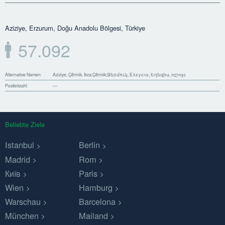
Aziziye, Erzurum, Doğu Anadolu Bölgesi, Türkiye
57.092
Alternative Namen
Aziziye, Çêrmik, Ilıca;Çêrmik;Ջերմուկ, Ελεγεια, Եղեգիս, ილიჯა
Postleitzahl
—
Beliebte Ziele
Istanbul
Berlin
Madrid
Rom
Київ
Paris
Wien
Hamburg
Warschau
Barcelona
München
Mailand