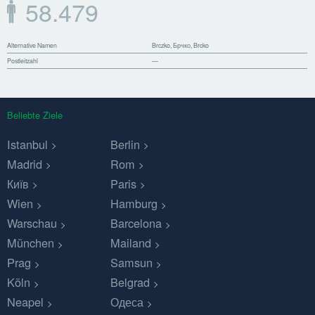
58.479
Alternative Namen
Brczko, Брчко, Brcko
Postleitzahl
—
Beliebte Ziele
Istanbul
Berlin
Madrid
Rom
Київ
Paris
Wien
Hamburg
Warschau
Barcelona
München
Mailand
Prag
Samsun
Köln
Belgrad
Neapel
Одеса