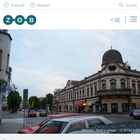
Ankunft
Abfahrt
Suche
DE
Wikimedia: Ruedi Lindegger / CC BY-SA 3.0