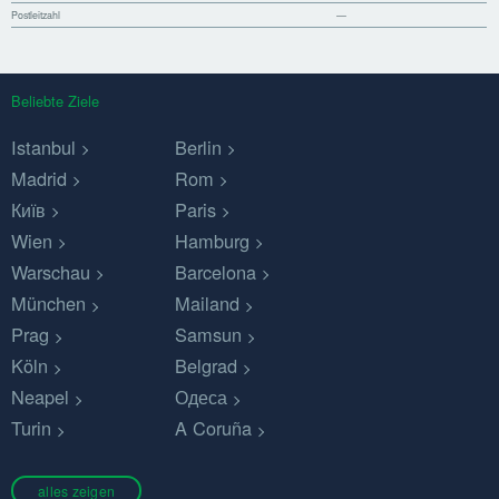
Postleitzahl
—
Beliebte Ziele
Istanbul
Berlin
Madrid
Rom
Київ
Paris
Wien
Hamburg
Warschau
Barcelona
München
Mailand
Prag
Samsun
Köln
Belgrad
Neapel
Одеса
Turin
A Coruña
alles zeigen