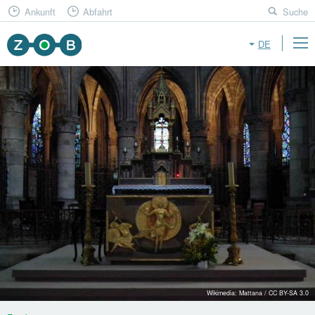
Ankunft
Abfahrt
Suche
DE
Wikimedia: Mattana / CC BY-SA 3.0