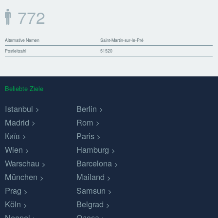
772
Alternative Namen
Saint-Martin-sur-le-Pré
Postleitzahl
51520
Beliebte Ziele
Istanbul
Berlin
Madrid
Rom
Київ
Paris
Wien
Hamburg
Warschau
Barcelona
München
Mailand
Prag
Samsun
Köln
Belgrad
Neapel
Одеса