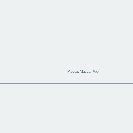
Massa, Масса, 马萨
—