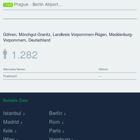
Prague - Berlin Airport…
170A
Göhren, Mönchgut-Granitz, Landkreis Vorpommern-Rügen, Mecklenburg-
Vorpommern, Deutschland
1.282
Alternative Namen
Göhren
Postleitzahl
—
Beliebte Ziele
Istanbul
Berlin
Madrid
Rom
Київ
Paris
Wien
Hamburg