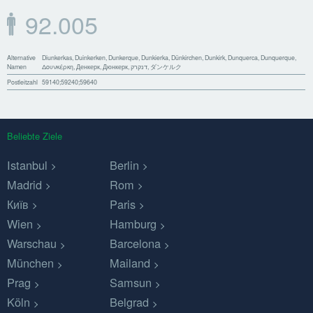
92.005
Alternative
Diunkerkas, Duinkerken, Dunkerque, Dunkierka, Dünkirchen, Dunkirk, Dunquerca, Dunquerque,
Namen
Δουνκέρκη, Денкерк, Дюнкерк, דנקרק, ダンケルク
Postleitzahl
59140;59240;59640
Beliebte Ziele
Istanbul
Berlin
Madrid
Rom
Київ
Paris
Wien
Hamburg
Warschau
Barcelona
München
Mailand
Prag
Samsun
Köln
Belgrad