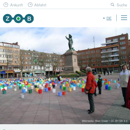
Ankunft
Abfahrt
Suche
DE
Wikimedia: Roel Visser / CC BY-SA 3.0