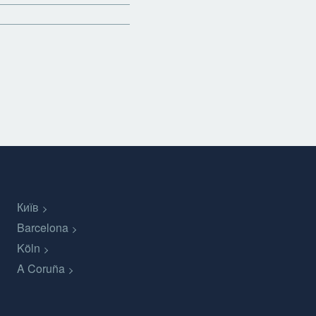
Київ
Barcelona
Köln
A Coruña