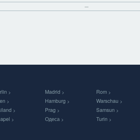
—
rlin
Madrid
Rom
en
Hamburg
Warschau
iland
Prag
Samsun
apel
Одеса
Turin