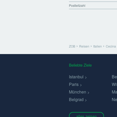
Postleitzahl
ZOB
Reisen
Italien
Cecina
Beliebte Ziele
Istanbul
Be
Paris
Wi
München
Ma
Belgrad
Ne
alles zeigen