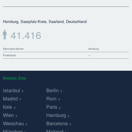
Homburg, Saarpfalz-Kreis, Saarland, Deutschland
41.416
Alternative Namen
Homburg
Postleitzahl
—
Beliebte Ziele
Istanbul
Berlin
Madrid
Rom
Київ
Paris
Wien
Hamburg
Warschau
Barcelona
München
Mailand