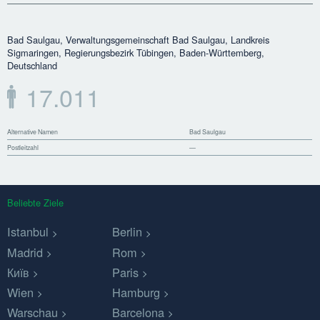
Bad Saulgau, Verwaltungsgemeinschaft Bad Saulgau, Landkreis
Sigmaringen, Regierungsbezirk Tübingen, Baden-Württemberg,
Deutschland
17.011
Alternative Namen
Bad Saulgau
Postleitzahl
—
Beliebte Ziele
Istanbul
Berlin
Madrid
Rom
Київ
Paris
Wien
Hamburg
Warschau
Barcelona