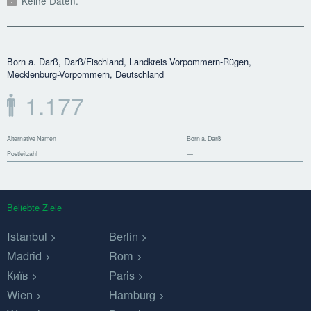
Keine Daten.
Born a. Darß, Darß/Fischland, Landkreis Vorpommern-Rügen,
Mecklenburg-Vorpommern, Deutschland
1.177
Alternative Namen
Born a. Darß
Postleitzahl
—
Beliebte Ziele
Istanbul
Berlin
Madrid
Rom
Київ
Paris
Wien
Hamburg