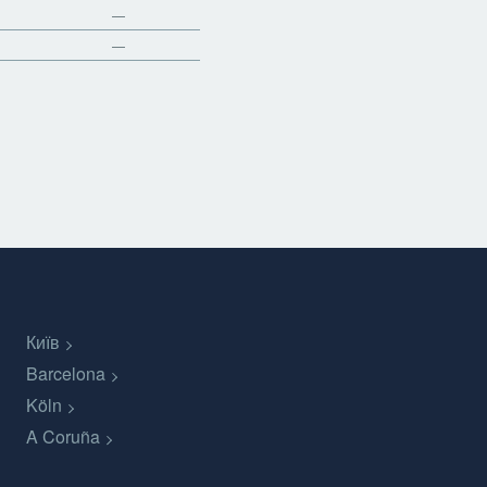
—
—
Київ
Barcelona
Köln
A Coruña