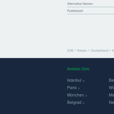
Alternative Namen
Postleitzahl
ZOB
Reisen
Deutschland
N
Beliebte Ziele
Istanbul
Be
Paris
Wi
München
Ma
Belgrad
Ne