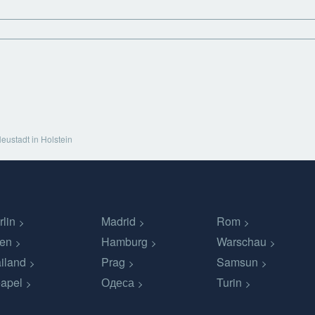
eustadt in Holstein
rlin
Madrid
Rom
en
Hamburg
Warschau
iland
Prag
Samsun
apel
Одеса
Turin