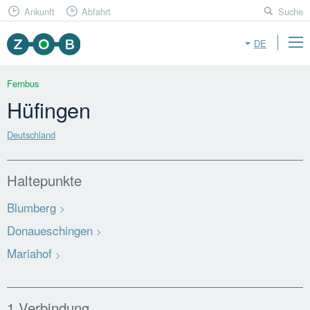
Ankunft
Abfahrt
Suche
DE
Fernbus
Hüfingen
Deutschland
Haltepunkte
Blumberg
Donaueschingen
Mariahof
1 Verbindung