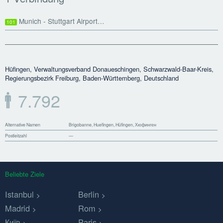
Munich - Stuttgart Airport…
101
Hüfingen, Verwaltungsverband Donaueschingen, Schwarzwald-Baar-Kreis,
Regierungsbezirk Freiburg, Baden-Württemberg, Deutschland
7.792
Alternative Namen
Brigobanne, Huefingen, Hüfingen, Хюфинген
Postleitzahl
—
Beliebte Ziele
Istanbul
Berlin
Madrid
Rom
Київ
Paris