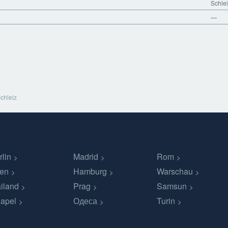
Schle
—
chleiz
rlin
Madrid
Rom
en
Hamburg
Warschau
iland
Prag
Samsun
apel
Одеса
Turin