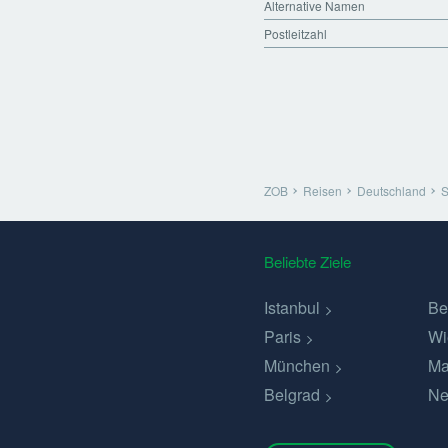
Alternative Namen
Postleitzahl
ZOB
Reisen
Deutschland
S
Beliebte Ziele
Istanbul
Be
Paris
Wi
München
Ma
Belgrad
Ne