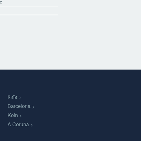
iz
Київ
Barcelona
Köln
A Coruña