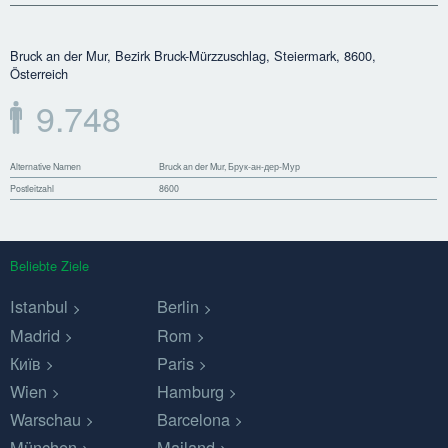
Bruck an der Mur, Bezirk Bruck-Mürzzuschlag, Steiermark, 8600,
Österreich
9.748
Alternative Namen
Bruck an der Mur, Брук-ан-дер-Мур
Postleitzahl
8600
Beliebte Ziele
Istanbul
Berlin
Madrid
Rom
Київ
Paris
Wien
Hamburg
Warschau
Barcelona
München
Mailand