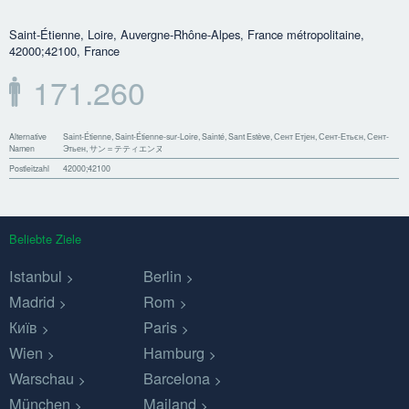
Saint-Étienne, Loire, Auvergne-Rhône-Alpes, France métropolitaine,
42000;42100, France
171.260
Alternative
Saint-Étienne, Saint-Étienne-sur-Loire, Sainté, Sant Estève, Сент Етјен, Сент-Етьєн, Сент-
Namen
Этьен, サン＝テティエンヌ
Postleitzahl
42000;42100
Beliebte Ziele
Istanbul
Berlin
Madrid
Rom
Київ
Paris
Wien
Hamburg
Warschau
Barcelona
München
Mailand