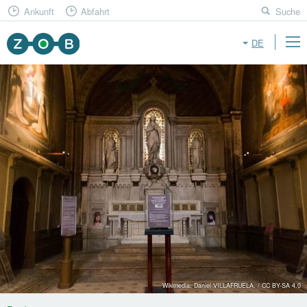
Ankunft
Abfahrt
Suche
DE
Wikimedia: Daniel VILLAFRUELA. / CC BY-SA 4.0