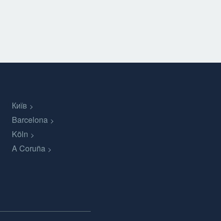
Київ
Barcelona
Köln
A Coruña