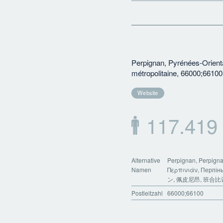
Perpignan, Pyrénées-Orienta
métropolitaine, 66000;66100
Website
117.419
Alternative
Perpignan, Perpigna
Namen
Περπινιάν, Перпіньян, Перпињан, Перпиньян, Пе
ン, 佩皮尼昂, 班合比
Postleitzahl
66000;66100