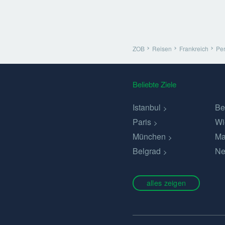
ZOB
Reisen
Frankreich
Pe
Beliebte Ziele
Istanbul
Be
Paris
Wi
München
Ma
Belgrad
Ne
alles zeigen