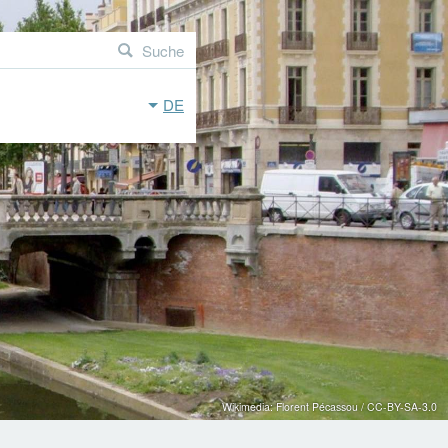
Suche
DE
Wikimedia: Florent Pécassou / CC-BY-SA-3.0