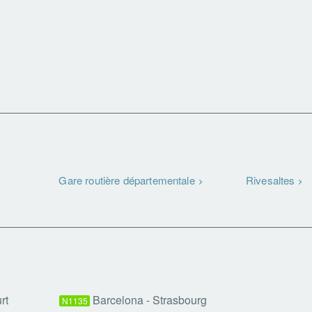
Gare routière départementale
Rivesaltes
rt
Barcelona - Strasbourg
N1135