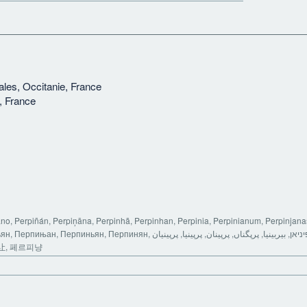
les, Occitanie, France
, France
no, Perpiñán, Perpiņāna, Perpinhã, Perpinhan, Perpinia, Perpinianum, Perpinjanas
рпинян, פערפיניאן, פרפיניאן, بيربينيا, پرپگناں, پرپینان, پرپینیا, پرپینیان, पेर्पिञां, ペルピニャ
让, 페르피냥