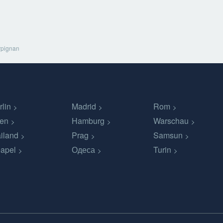
rpignan
rlin
Madrid
Rom
en
Hamburg
Warschau
iland
Prag
Samsun
apel
Одеса
Turin