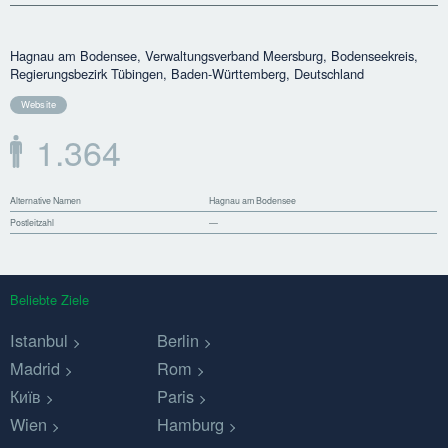
Hagnau am Bodensee, Verwaltungsverband Meersburg, Bodenseekreis,
Regierungsbezirk Tübingen, Baden-Württemberg, Deutschland
Website
1.364
Alternative Namen
Hagnau am Bodensee
Postleitzahl
—
Beliebte Ziele
Istanbul
Berlin
Madrid
Rom
Київ
Paris
Wien
Hamburg