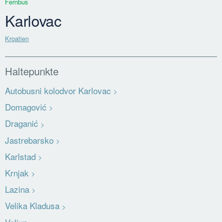
Fernbus
Karlovac
Kroatien
Haltepunkte
Autobusni kolodvor Karlovac
Domagović
Draganić
Jastrebarsko
Karlstad
Krnjak
Lazina
Velika Kladusa