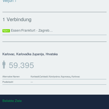
Veljun
1 Verbindung
Essen/Frankfurt - Zagreb…
N261
Karlovac, Karlovačka županija, Hrvatska
59.395
Alternative Namen
Karlstadt;Carlstadt, Károlyváros, Карловац, Karlovac
Postleitzahl
—
Beliebte Ziele