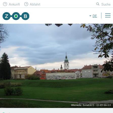
Ankunft
Abfahrt
Suche
DE
Wikimedia: Suradnik13 / CC-BY-SA-3.0