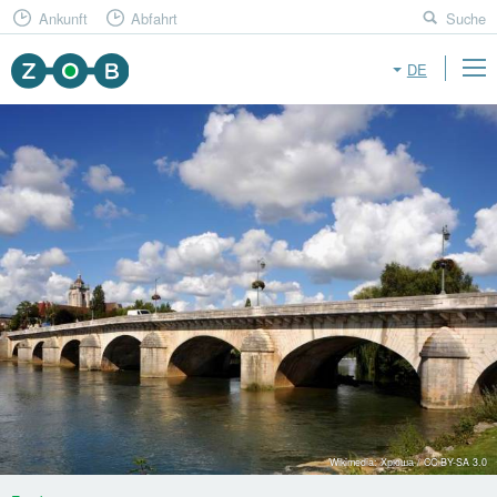
Ankunft
Abfahrt
Suche
DE
Wikimedia: Хрюша / CC BY-SA 3.0