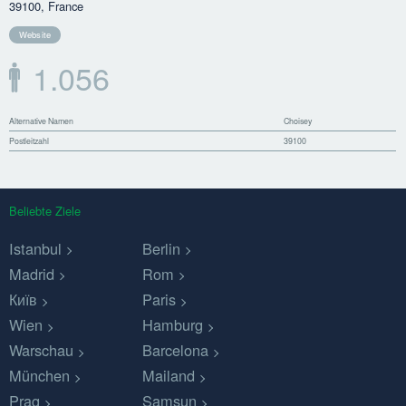
39100, France
Website
1.056
Alternative Namen
Choisey
Postleitzahl
39100
Beliebte Ziele
Istanbul
Berlin
Madrid
Rom
Київ
Paris
Wien
Hamburg
Warschau
Barcelona
München
Mailand
Prag
Samsun