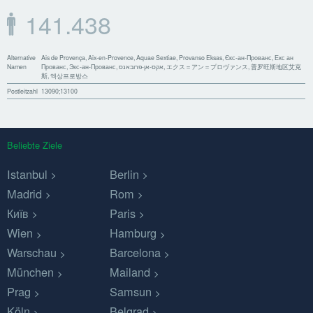
141.438
Alternative
Ais de Provença, Aix-en-Provence, Aquae Sextiae, Provanso Eksas, Єкс-ан-Прованс, Екс ан
Namen
Прованс, Экс-ан-Прованс, אקס-אן-פרובאנס, エクス＝アン＝プロヴァンス, 普罗旺斯地区艾克
斯, 엑상프로방스
Postleitzahl
13090;13100
Beliebte Ziele
Istanbul
Berlin
Madrid
Rom
Київ
Paris
Wien
Hamburg
Warschau
Barcelona
München
Mailand
Prag
Samsun
Köln
Belgrad