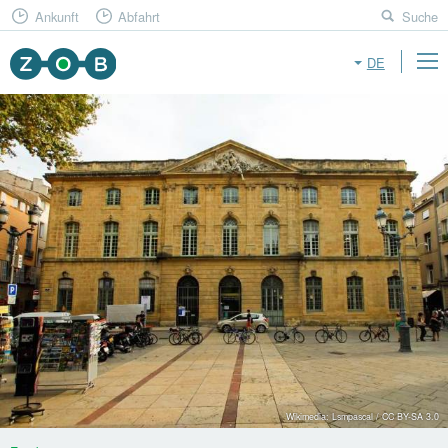
Ankunft
Abfahrt
Suche
DE
Wikimedia: Lsmpascal / CC BY-SA 3.0