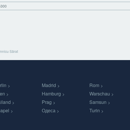
5300
nicu Sărat
rlin
Madrid
Rom
en
Hamburg
Warschau
iland
Prag
Samsun
apel
Одеса
Turin