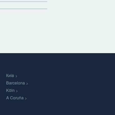
Київ
Barcelona
Köln
A Coruña