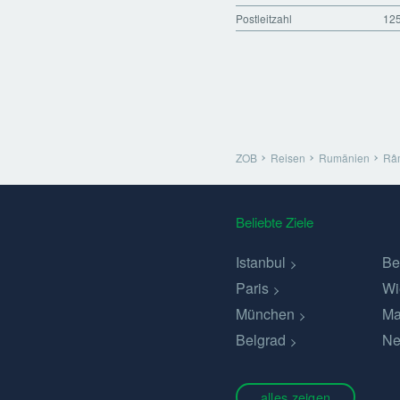
Postleitzahl
12
ZOB
Reisen
Rumänien
Râm
Beliebte Ziele
Istanbul
Be
Paris
Wi
München
Ma
Belgrad
Ne
alles zeigen