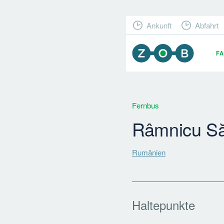
Ankunft
Abfahrt
F
Fernbus
Râmnicu Să
Rumänien
Haltepunkte