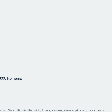
300, România
Râmnicu Sărat, Rimnik, Rümnick;Rimnik, Римник, Рымнику-Сэрат, רמניקו סראט