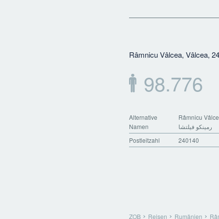
Râmnicu Vâlcea, Vâlcea, 2
98.776
Alternative
Râmnicu Vâlcea
Namen
رمينكو فيلتشا
Postleitzahl
240140
ZOB
Reisen
Rumänien
Râ