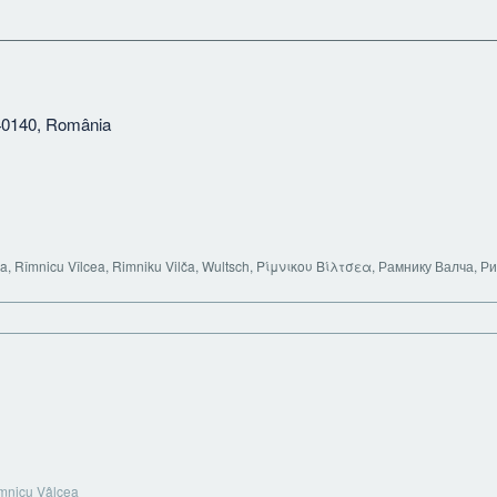
40140, România
, Rîmnicu Vîlcea, Rimniku Vilča, Wultsch, Ρίμνικου Βίλτσεα, Рамнику Валча, 
mnicu Vâlcea