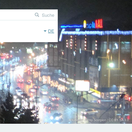
Suche
DE
Wikimedia: Akrep Scorpion / CC BY-SA 3.0