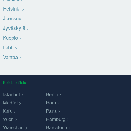
Helsinki
Joensuu
Jyväskylä
Kuopio
Lahti
Vantaa
Beliebte Ziele
Istanbul
Berlin
Madrid
Rom
Київ
Paris
Wien
Hamburg
Warschau
Barcelona