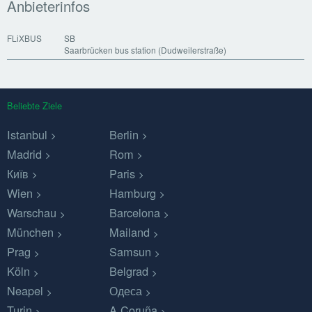
Anbieterinfos
FLiXBUS
SB
Saarbrücken bus station (Dudweilerstraße)
Beliebte Ziele
Istanbul
Berlin
Madrid
Rom
Київ
Paris
Wien
Hamburg
Warschau
Barcelona
München
Mailand
Prag
Samsun
Köln
Belgrad
Neapel
Одеса
Turin
A Coruña