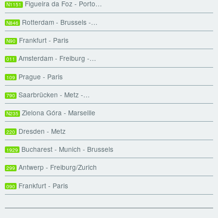
Figueira da Foz - Porto…
N1151
Rotterdam - Brussels -…
N846
Frankfurt - Paris
N90
Amsterdam - Freiburg -…
011
Prague - Paris
109
Saarbrücken - Metz -…
790
Zielona Góra - Marseille
N235
Dresden - Metz
220
Bucharest - Munich - Brussels
1929
Antwerp - Freiburg/Zurich
299
Frankfurt - Paris
090