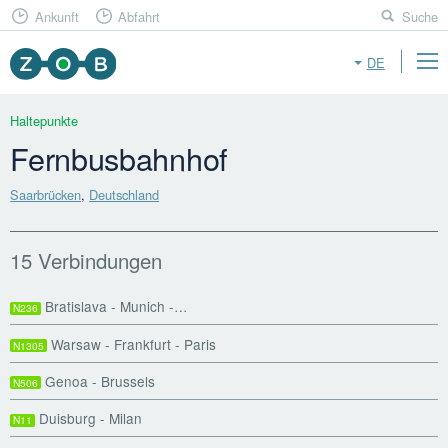
Ankunft
Abfahrt
Suche
DE
Haltepunkte
Fernbusbahnhof
Saarbrücken
,
Deutschland
15 Verbindungen
Bratislava - Munich -…
N236
Warsaw - Frankfurt - Paris
N1305
Genoa - Brussels
N506
Duisburg - Milan
N11