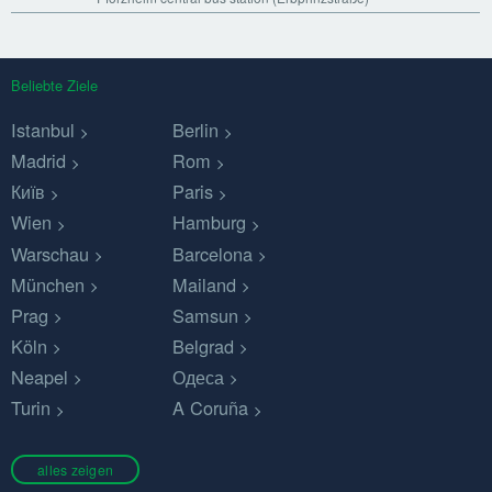
Beliebte Ziele
Istanbul
Berlin
Madrid
Rom
Київ
Paris
Wien
Hamburg
Warschau
Barcelona
München
Mailand
Prag
Samsun
Köln
Belgrad
Neapel
Одеса
Turin
A Coruña
alles zeigen