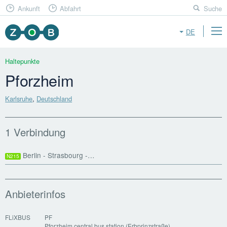
Ankunft
Abfahrt
Suche
DE
Haltepunkte
Pforzheim
Karlsruhe
,
Deutschland
1 Verbindung
Berlin - Strasbourg -…
N215
Anbieterinfos
FLiXBUS
PF
Pforzheim central bus station (Erbprinzstraße)