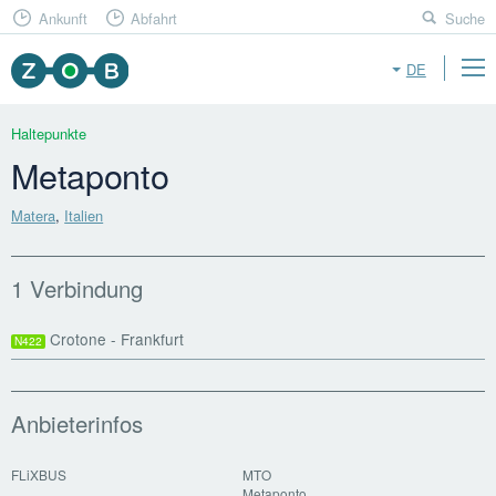
Ankunft
Abfahrt
Suche
DE
Haltepunkte
Metaponto
Matera
,
Italien
1 Verbindung
Crotone - Frankfurt
N422
Anbieterinfos
FLiXBUS
MTO
Metaponto