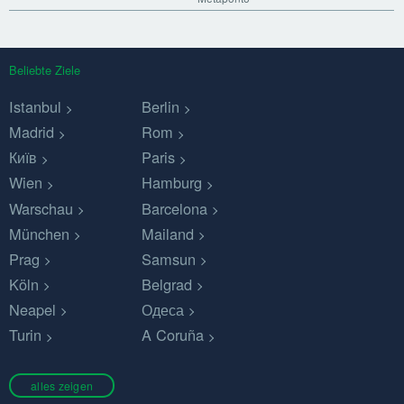
Beliebte Ziele
Istanbul
Berlin
Madrid
Rom
Київ
Paris
Wien
Hamburg
Warschau
Barcelona
München
Mailand
Prag
Samsun
Köln
Belgrad
Neapel
Одеса
Turin
A Coruña
alles zeigen