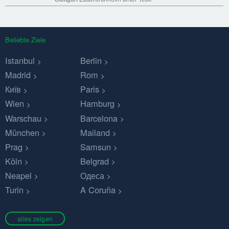
Beliebte Ziele
Istanbul
Berlin
Madrid
Rom
Київ
Paris
Wien
Hamburg
Warschau
Barcelona
München
Mailand
Prag
Samsun
Köln
Belgrad
Neapel
Одеса
Turin
A Coruña
alles zeigen