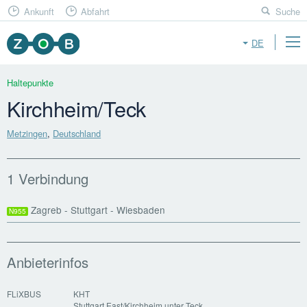
Ankunft
Abfahrt
Suche
DE
Haltepunkte
Kirchheim/Teck
Metzingen
,
Deutschland
1 Verbindung
Zagreb - Stuttgart - Wiesbaden
N955
Anbieterinfos
FLiXBUS
KHT
Stuttgart East/Kirchheim unter Teck