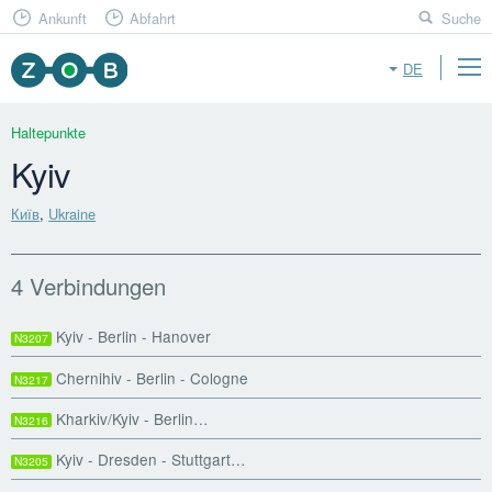
Ankunft
Abfahrt
Suche
DE
Haltepunkte
Kyiv
Київ
,
Ukraine
4 Verbindungen
Kyiv - Berlin - Hanover
N3207
Chernihiv - Berlin - Cologne
N3217
Kharkiv/Kyiv - Berlin…
N3216
Kyiv - Dresden - Stuttgart…
N3205