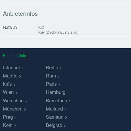
Anbieterinfos
FLiXBUS
KIO
Kyiv (Dachna Bus Station)
Beliebte Ziele
Istanbul
Berlin
Madrid
Rom
Київ
Paris
Wien
Hamburg
Warschau
Barcelona
München
Mailand
Prag
Samsun
Köln
Belgrad