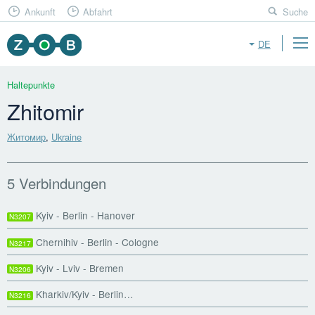
Ankunft
Abfahrt
Suche
DE
Haltepunkte
Zhitomir
Житомир
,
Ukraine
5 Verbindungen
Kyiv - Berlin - Hanover
N3207
Chernihiv - Berlin - Cologne
N3217
Kyiv - Lviv - Bremen
N3206
Kharkiv/Kyiv - Berlin…
N3216