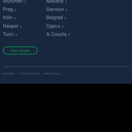
München
Mailand
Prag
Samsun
Köln
Belgrad
Neapel
Одеса
Turin
A Coruña
alles zeigen
KONTAKT
DATENSCHUTZ
IMPRESSUM