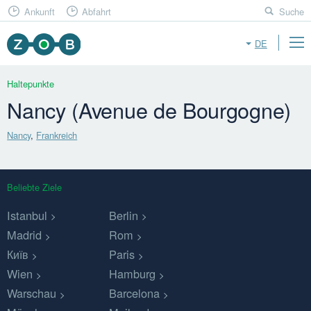
Ankunft
Abfahrt
Suche
DE
Haltepunkte
Nancy (Avenue de Bourgogne)
Nancy
,
Frankreich
Beliebte Ziele
Istanbul
Berlin
Madrid
Rom
Київ
Paris
Wien
Hamburg
Warschau
Barcelona