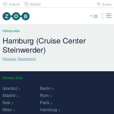
Ankunft
Abfahrt
Suche
DE
Haltepunkte
Hamburg (Cruise Center
Steinwerder)
Hamburg
,
Deutschland
Beliebte Ziele
Istanbul
Berlin
Madrid
Rom
Київ
Paris
Wien
Hamburg