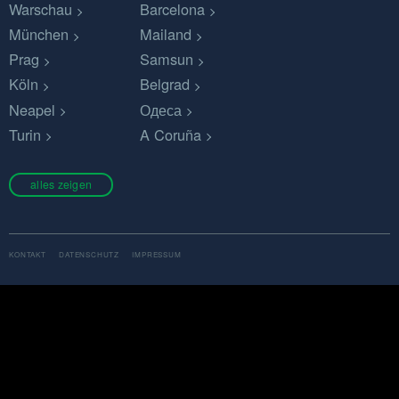
Warschau
Barcelona
München
Mailand
Prag
Samsun
Köln
Belgrad
Neapel
Одеса
Turin
A Coruña
alles zeigen
KONTAKT
DATENSCHUTZ
IMPRESSUM