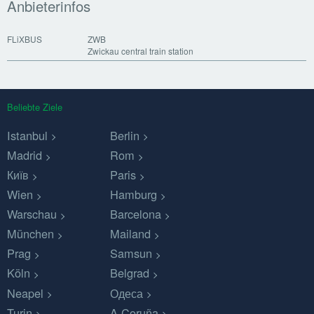
Anbieterinfos
FLiXBUS
ZWB
Zwickau central train station
Beliebte Ziele
Istanbul
Berlin
Madrid
Rom
Київ
Paris
Wien
Hamburg
Warschau
Barcelona
München
Mailand
Prag
Samsun
Köln
Belgrad
Neapel
Одеса
Turin
A Coruña