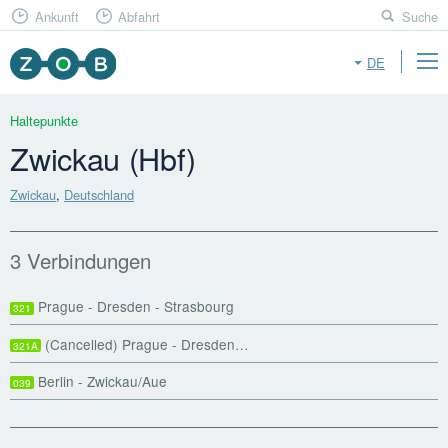
Ankunft
Abfahrt
Suche
DE
Haltepunkte
Zwickau (Hbf)
Zwickau
,
Deutschland
3 Verbindungen
Prague - Dresden - Strasbourg
321
(Cancelled) Prague - Dresden…
321A
Berlin - Zwickau/Aue
039