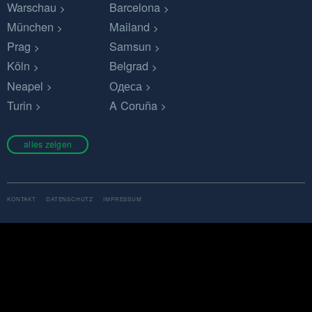
Warschau
Barcelona
München
Mailand
Prag
Samsun
Köln
Belgrad
Neapel
Одеса
Turin
A Coruña
alles zeigen
KONTAKT
DATENSCHUTZ
IMPRESSUM