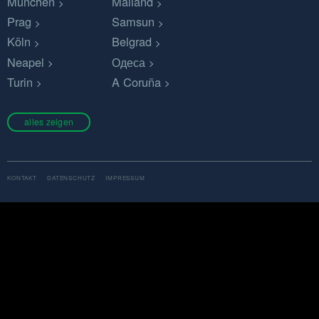
München
Mailand
Prag
Samsun
Köln
Belgrad
Neapel
Одеса
Turin
A Coruña
alles zeigen
KONTAKT
DATENSCHUTZ
IMPRESSUM