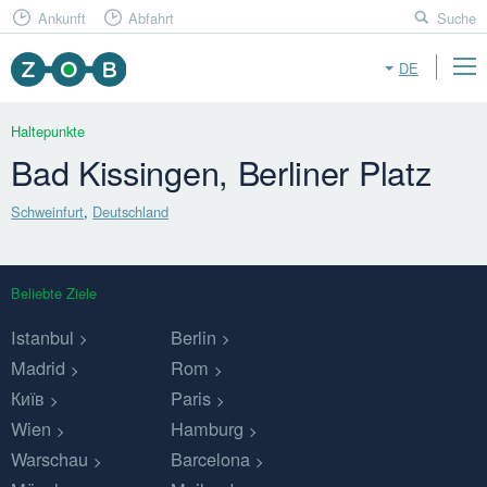
Ankunft
Abfahrt
Suche
DE
Haltepunkte
Bad Kissingen, Berliner Platz
Schweinfurt
,
Deutschland
Beliebte Ziele
Istanbul
Berlin
Madrid
Rom
Київ
Paris
Wien
Hamburg
Warschau
Barcelona