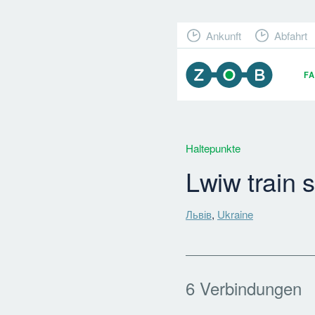
Ankunft
Abfahrt
F
Haltepunkte
Lwiw train s
Львів
,
Ukraine
6 Verbindungen