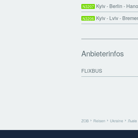
Kyiv - Berlin - Han
N3207
Kyiv - Lviv - Breme
N3206
Anbieterinfos
FLiXBUS
ZOB
Reisen
Ukraine
Львів