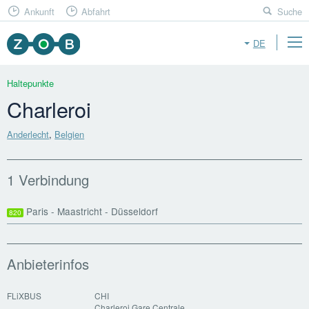
Ankunft
Abfahrt
Suche
DE
Haltepunkte
Charleroi
Anderlecht
,
Belgien
1 Verbindung
Paris - Maastricht - Düsseldorf
820
Anbieterinfos
FLiXBUS
CHI
Charleroi Gare Centrale