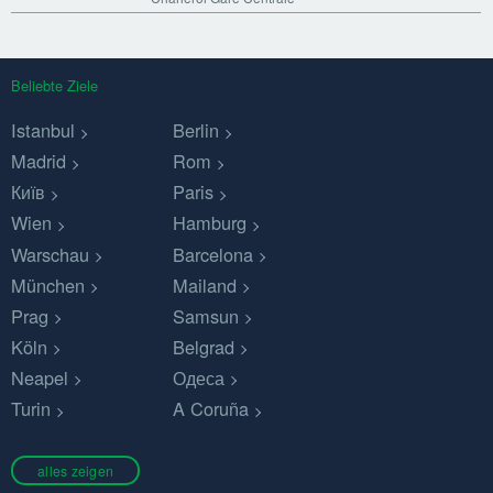
Beliebte Ziele
Istanbul
Berlin
Madrid
Rom
Київ
Paris
Wien
Hamburg
Warschau
Barcelona
München
Mailand
Prag
Samsun
Köln
Belgrad
Neapel
Одеса
Turin
A Coruña
alles zeigen